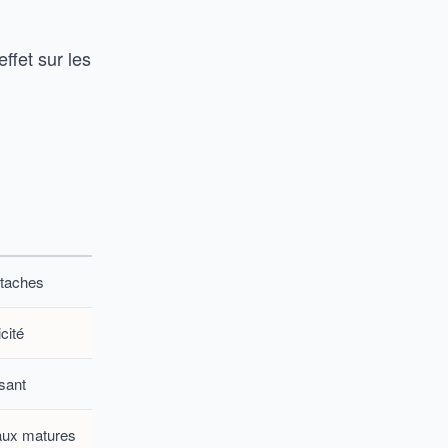
ffet sur les
 taches
icité
ssant
aux matures