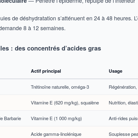
— Pénètre l’épiderme, repulpe de l’intérieur
oléculaire
idules de déshydratation s’atténuent en 24 à 48 heures. L’e
s demande 8 à 12 semaines.
les : des concentrés d’acides gras
Actif principal
Usage
Trétinoïne naturelle, oméga-3
Régénération,
Vitamine E (620 mg/kg), squalène
Nutrition, élast
de Barbarie
Vitamine E (1 000 mg/kg)
Anti-rides pui
Acide gamma-linolénique
Souplesse pe