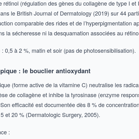
le rétinol (régulation des gènes du collagène de type I et I
dans le British Journal of Dermatology (2019) sur 44 part
ction comparable des rides et de l’hyperpigmentation a
 la sécheresse ni la desquamation associées au rétinol
: 0,5 à 2 %, matin et soir (pas de photosensibilisation).
pique : le bouclier antioxydant
ique (forme active de la vitamine C) neutralise les radica
hèse de collagène et inhibe la tyrosinase (enzyme respo
 Son efficacité est documentée dès 8 % de concentratio
5 et 20 % (Dermatologic Surgery, 2005).
nce :