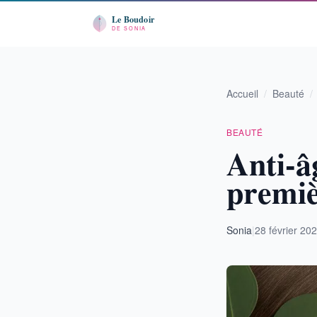
Accueil
/
Beauté
/
BEAUTÉ
Anti-âg
premiè
Sonia
|
28 février 20