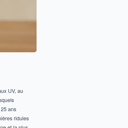
 aux UV, au
esquels
 25 ans
ières ridules
ne et la plus