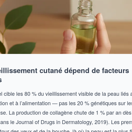
eillissement cutané dépend de facteurs
s
el cible les 80 % du vieillissement visible de la peau liés
ution et à l’alimentation — pas les 20 % génétiques sur l
ise. La production de collagène chute de 1 % par an dès
dans le Journal of Drugs in Dermatology, 2019). Les prem
our des yeux et de la bouche, là où la peau est la plus fi