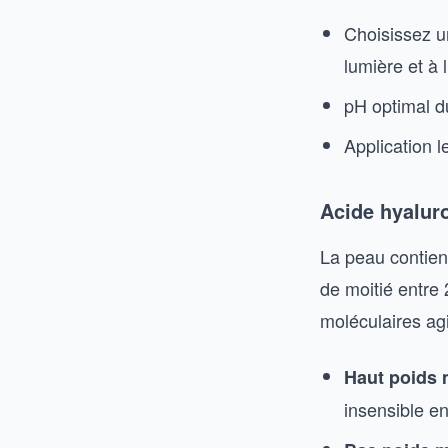
Choisissez u
lumière et à l
pH optimal du
Application l
Acide hyaluro
La peau contien
de moitié entre 
moléculaires agi
Haut poids 
insensible e