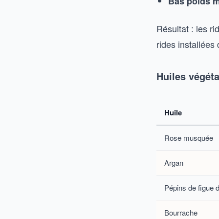
Bas poids m
Résultat : les r
rides installée
Huiles végéta
Huile
Rose musquée
Argan
Pépins de figue 
Bourrache