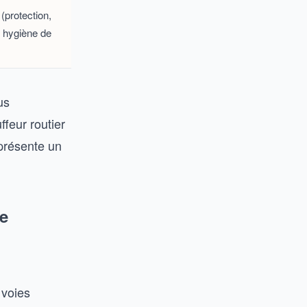
(protection,
, hygiène de
us
feur routier
 présente un
he
 voies