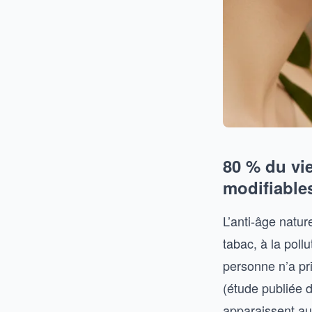
80 % du vi
modifiable
L’anti-âge natur
tabac, à la poll
personne n’a pr
(étude publiée 
apparaissent aut