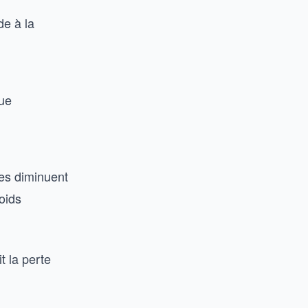
de à la
que
ves diminuent
oids
t la perte