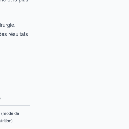
rurgie.
des résultats
r
é (mode de
trition)