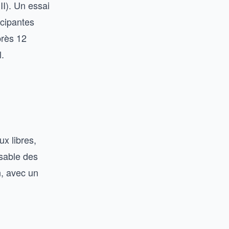
II). Un essai
icipantes
près 12
.
ux libres,
nsable des
n, avec un