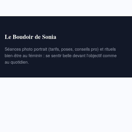
Le Boudoir de Sonia
Séances photo portrait (tarifs, poses, conseils pro) et rituels
bien-être au féminin : se sentir belle devant l'objectif comme
au quotidien.
RUBRIQUES
Santé
Beauté
Bien-être
Cosmétiques Bio