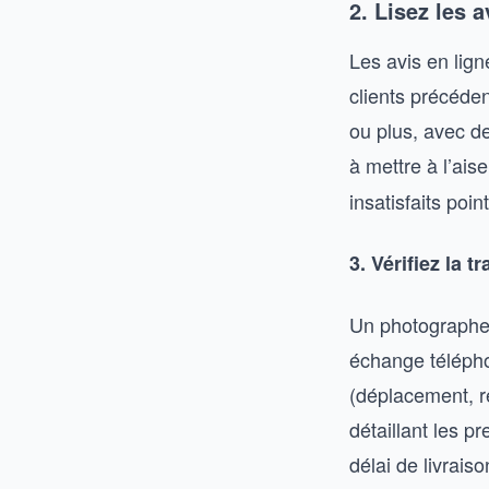
2. Lisez les a
Les avis en lign
clients précéde
ou plus, avec de
à mettre à l’ai
insatisfaits po
3. Vérifiez la 
Un photographe s
échange télépho
(déplacement, r
détaillant les 
délai de livraiso