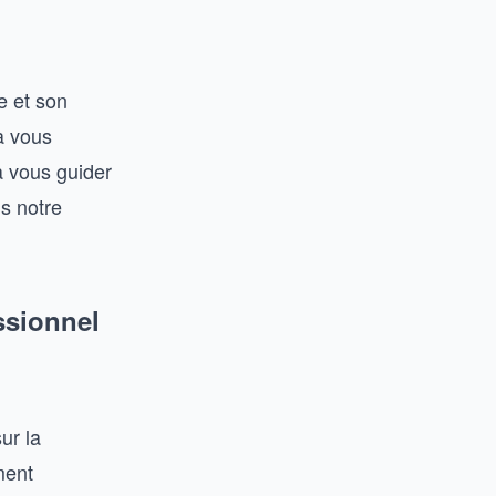
e et son
à vous
a vous guider
s notre
ssionnel
ur la
ment