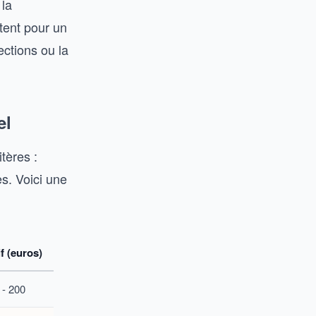
 la
tent pour un
ections ou la
el
tères :
s. Voici une
if (euros)
 - 200