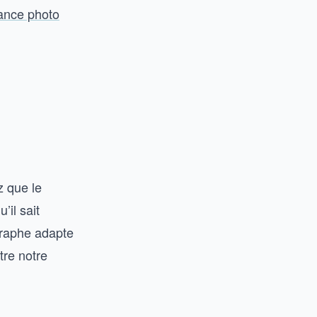
ance photo
z que le
’il sait
graphe adapte
tre notre