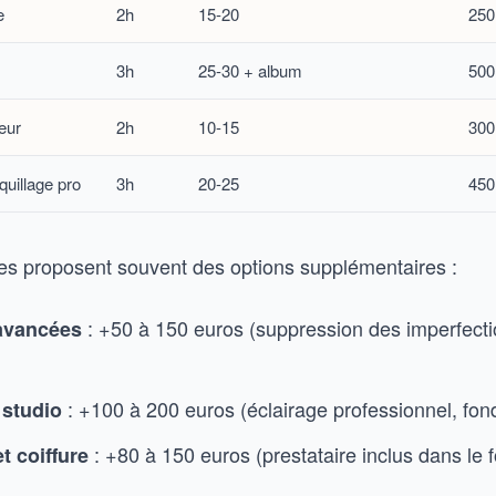
e
2h
15-20
250
3h
25-30 + album
500
eur
2h
10-15
300
uillage pro
3h
20-25
450
s proposent souvent des options supplémentaires :
: +50 à 150 euros (suppression des imperfecti
avancées
: +100 à 200 euros (éclairage professionnel, fond
 studio
: +80 à 150 euros (prestataire inclus dans le fo
t coiffure