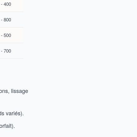
 - 400
 - 800
 - 500
 - 700
ons, lissage
s variés).
rfait).