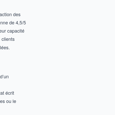
faction des
enne de 4,5/5
eur capacité
clients
lées.
 d’un
t écrit
es ou le