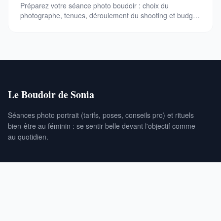
Préparez votre séance photo boudoir : choix du
photographe, tenues, déroulement du shooting et budget.
Conseils pratiques pour une expérience réussie.
Le Boudoir de Sonia
Séances photo portrait (tarifs, poses, conseils pro) et rituels
bien-être au féminin : se sentir belle devant l'objectif comme
au quotidien.
RUBRIQUES
Santé
Beauté
Bien-être