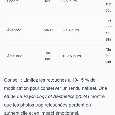
Légère
0-50
3-5 jours
suppr
bouto
Lissa
peau,
Avancée
50-150
7-10 jours
ajust
silhou
Chan
150-
Artistique
10-15 jours
fond, 
300
vinta
Conseil : Limitez les retouches à 10-15 % de
modification pour conserver un rendu naturel. Une
étude de
(2024) montre
Psychology of Aesthetics
que les photos trop retouchées perdent en
authenticité et en impact émotionnel.