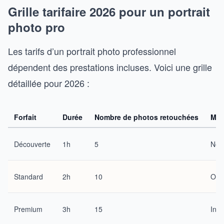
Grille tarifaire 2026 pour un portrait
photo pro
Les tarifs d’un portrait photo professionnel
dépendent des prestations incluses. Voici une grille
détaillée pour 2026 :
Forfait
Durée
Nombre de photos retouchées
Maq
Découverte
1h
5
Non
Standard
2h
10
Opt
Premium
3h
15
Incl